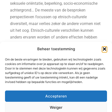
seksuele oriëntatie, beperking, socio-economische
achtergrond… De meeste van de besproken
perspectieven focussen op etnisch-culturele
diversiteit, maar verlies zeker de andere vormen niet
uit het oog. Etnisch-culturele verschillen kunnen
anders ervaren worden of andere effecten hebben
op iemands
Beheer toestemming
Om de beste ervaringen te bieden, gebruiken wij technologieën zoals
levenskansen afhankelijk van andere vormen van
cookies om informatie over je apparaat op te slaan en/of te raadplegen.
Door in te stemmen met deze technologieën kunnen wij gegevens zoals
diversiteit. Andere aspecten van diversiteit kunnen
surfgedrag of unieke ID's op deze site verwerken. Als je geen
een basis van gemeenschappelijkheid zijn die het
toestemming geeft of uw toestemming intrekt, kan dit een nadelige
invloed hebben op bepaalde functies en mogelijkheden.
gesprek vergemakkelijken, maar evengoed de
verschillen die overbrugd moeten worden in het
Accepteren
gesprek uitdiepen. Het kruispuntdenken en
superdiversiteit brengen deze andere vormen van
Weiger
diversiteit ook deels naar voren.